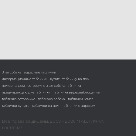
Злая собака
адресные таблички
информационные таблички
купить табличку на дом
номер на дом
осторожно злая собака табличка
предупреждающие таблички
табличка видеонаблюдение
табличка осторожно
табличка собака
таблички Гомель
таблички купить
таблички на дом
таблички с адресом
Все права защицены. 2009 - 2026 "ТАБЛИЧКА
НА ДОМ"