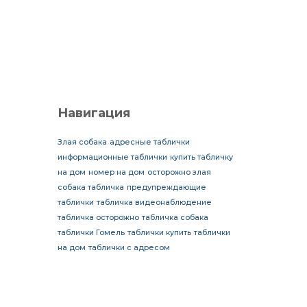
Навигация
Злая собака
адресные таблички
информационные таблички
купить табличку
на дом
номер на дом
осторожно злая
собака табличка
предупреждающие
таблички
табличка видеонаблюдение
табличка осторожно
табличка собака
таблички Гомель
таблички купить
таблички
на дом
таблички с адресом