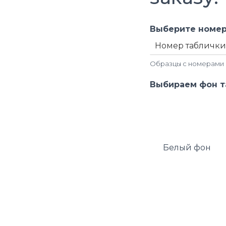
Выберите номер
Образцы с номерами 
п
Выбираем фон 
о
ж
е
л
а
н
Белый фон
и
я
Т
е
л
е
ф
о