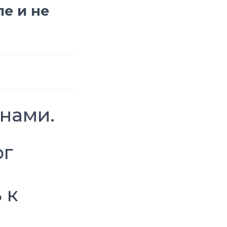
е и не
енами.
 к