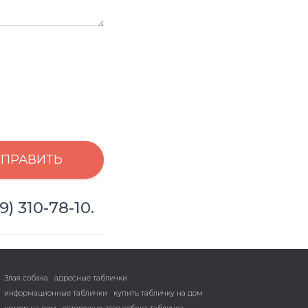
ТПРАВИТЬ
) 310-78-10.
Злая собака
адресные таблички
информационные таблички
купить табличку на дом