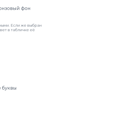
онзовый фон
ными. Если же выбран
вет в табличке её
 буквы