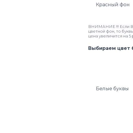
Красный фон
н
Д
о
п
ВНИМАНИЕ !!! Если Ва
о
цветной фон, то букв
л
цена увеличится на 5 
н
и
Выбираем цвет 
т
е
л
ь
н
ы
Белые буквы
е