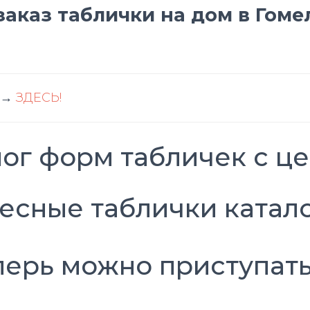
аказ таблички на дом в Гомел
 →
ЗДЕСЬ!
ог форм табличек с ц
перь можно приступать