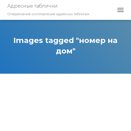
Адресные таблички
Оперативное изготовление адресных табличек
П
Е
Р
Е
К
Images tagged "номер на
Л
Ю
дом"
Ч
И
Т
Ь
Н
А
В
И
Г
А
Ц
И
Ю