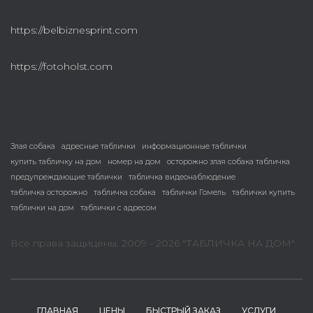
https://belbiznesprint.com
https://fotoholst.com
Злая собака
адресные таблички
информационные таблички
купить табличку на дом
номер на дом
осторожно злая собака табличка
предупреждающие таблички
табличка видеонаблюдение
табличка осторожно
табличка собака
таблички Гомель
таблички купить
таблички на дом
таблички с адресом
Все права защицены. 2009 - 2026 "ТАБЛИЧКА НА ДОМ"
ГЛАВНАЯ
ЦЕНЫ
БЫСТРЫЙ ЗАКАЗ
УСЛУГИ