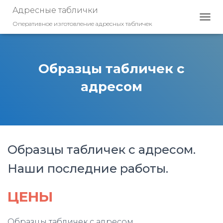
Адресные таблички
Оперативное изготовление адресных табличек
П
Е
Р
Е
К
Образцы табличек с
Л
Ю
адресом
Ч
И
Т
Ь
Н
А
Образцы табличек с адресом.
В
И
Наши последние работы.
Г
А
Ц
ЦЕНЫ
И
Ю
Образцы табличек с адресом.