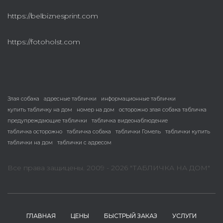
https://belbiznesprint.com
https://fotoholst.com
Злая собака
адресные таблички
информационные таблички
купить табличку на дом
номер на дом
осторожно злая собака табличка
предупреждающие таблички
табличка видеонаблюдение
табличка осторожно
табличка собака
таблички Гомель
таблички купить
таблички на дом
таблички с адресом
Все права защицены. 2009 - 2026 "ТАБЛИЧКА НА ДОМ"
ГЛАВНАЯ
ЦЕНЫ
БЫСТРЫЙ ЗАКАЗ
УСЛУГИ